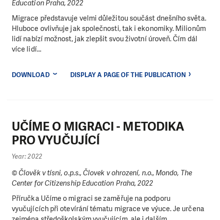
Education Praha, 2022
Migrace představuje velmi důležitou součást dnešního světa.
Hluboce ovlivňuje jak společnosti, tak i ekonomiky. Milionům
lidí nabízí možnost, jak zlepšit svou životní úroveň. Čím dál
více lidí...
DOWNLOAD
DISPLAY A PAGE OF THE PUBLICATION
UČÍME O MIGRACI - METODIKA
PRO VYUČUJÍCÍ
Year: 2022
© Člověk v tísni, o.p.s., Človek v ohrození, n.o., Mondo, The
Center for Citizenship Education Praha, 2022
Příručka Učíme o migraci se zaměřuje na podporu
vyučujících při otevírání tématu migrace ve výuce. Je určena
zejména středoškolským vyučujícím, ale i dalším