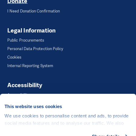
Donate
I Need Donation Confirmation
Legal Information
Public Procurements
Personal Data Protection Policy
Cookies
Internal Reporting System
Accessibility
Accessibility
This website uses cookies
We use cookies to personalise content and ads, to provide
©
People in Need
, Šafaříkova 635/24, 120 00 Praha 2 Czech Republic
social media features and to analyse our traffic. We also
The website is generously hosted free of charge by
CZECHIA.COM
.
share information about your use of our site with our social