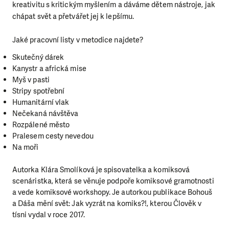
kreativitu s kritickým myšlením a dáváme dětem nástroje, jak
chápat svět a přetvářet jej k lepšímu.
Jaké pracovní listy v metodice najdete?
Skutečný dárek
Kanystr a africká mise
Myš v pasti
Stripy spotřební
Humanitární vlak
Nečekaná návštěva
Rozpálené město
Pralesem cesty nevedou
Na moři
Autorka Klára Smolíková je spisovatelka a komiksová
scenáristka, která se věnuje podpoře komiksové gramotnosti
a vede komiksové workshopy. Je autorkou publikace Bohouš
a Dáša mění svět: Jak vyzrát na komiks?!, kterou Člověk v
tísni vydal v roce 2017.