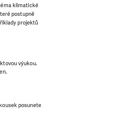
 téma klimatické
 které postupně
říklady projektů
ektovou výukou.
en.
o kousek posunete