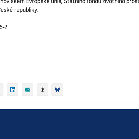
anoviskem Evropské unie, Státního fondu životního prost
České republiky.
5-2