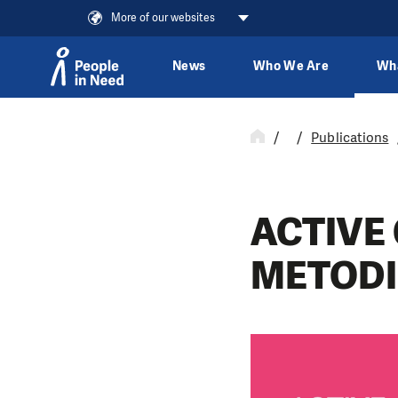
More of our websites
News
Who We Are
Wh
Skip to content
Publications
ACTIVE 
METODIK