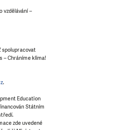
o vzdělávání –
uť spolupracovat
ns – Chráníme klima!
cz
.
lopment Education
ufinancován Státním
tředí.
ormace zde uvedené