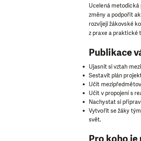
Ucelená metodická p
změny a podpořit akt
rozvíjejí žákovské k
z praxe a praktické t
Publikace 
Ujasnit si vztah me
Sestavit plán projek
Učit mezipředmětově
Učit v propojení s 
Nachystat si přípra
Vytvořit se žáky tý
svět.
Pro koho je