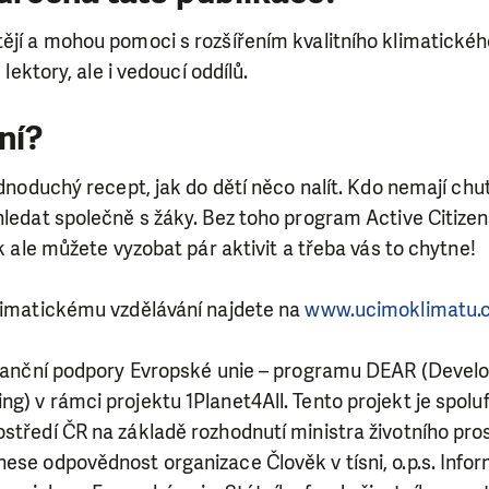
ějí a mohou pomoci s rozšířením kvalitního klimatickéh
, lektory, ale i vedoucí oddílů.
ní?
jednoduchý recept, jak do dětí něco nalít. Kdo nemají ch
hledat společně s žáky. Bez toho program Active Citize
ak ale můžete vyzobat pár aktivit a třeba vás to chytne!
klimatickému vzdělávání najdete na
www.ucimoklimatu.
finanční podpory Evropské unie – programu DEAR (Deve
g) v rámci projektu 1Planet4All. Tento projekt je spol
středí ČR na základě rozhodnutí ministra životního pros
nese odpovědnost organizace Člověk v tísni, o.p.s. Inf