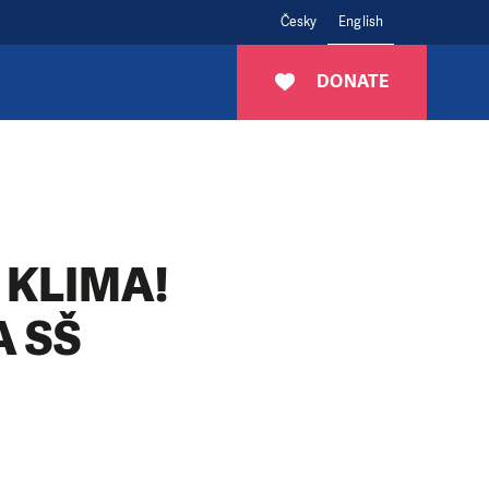
Česky
English
DONATE
 KLIMA!
A SŠ