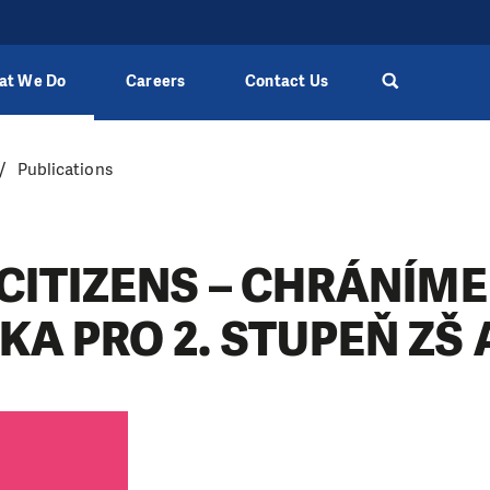
at We Do
Careers
Contact Us
Publications
CITIZENS – CHRÁNÍME
A PRO 2. STUPEŇ ZŠ 