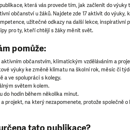
ublikace, která vás provede tím, jak začlenit do výuky
ivní občanství u žáků. Najdete zde 17 aktivit do výuky,
ompetence, užitečné odkazy na další lekce, inspirativní p
ipy pro ty, kteří chtějí s žáky měnit svět.
vám pomůže:
zi aktivním občanstvím, klimatickým vzděláváním a proj
tové výuky ke změně klimatu na školní rok, měsíc či týd
 a ve spolupráci s kolegy.
reálným světem kolem.
vu do hodin během několika minut.
m a projekt, na který nezapomenete, protože společně 
 určena tato publikace?