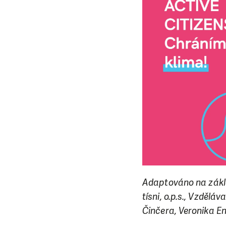
Adaptováno na zákla
tísni, o.p.s., Vzděl
Činčera, Veronika E