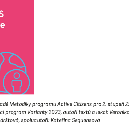
dě Metodiky programu Active Citizens pro 2. stupeň ZŠ
ávací program Varianty 2023, autoři textů a lekcí: Veroni
ndrštová, spoluautoři: Kateřina Sequensová