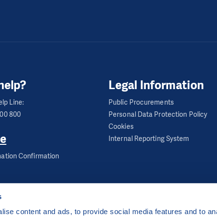
help?
Legal Information
lp Line:
Public Procurements
600 800
Personal Data Protection Policy
Cookies
e
Internal Reporting System
ation Confirmation
s
ise content and ads, to provide social media features and to anal