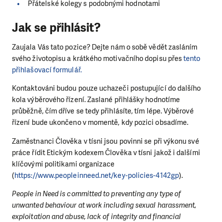
Přátelské kolegy s podobnými hodnotami
Jak se přihlásit?
Zaujala Vás tato pozice? Dejte nám o sobě vědět zasláním
svého životopisu a krátkého motivačního dopisu přes
tento
přihlašovací formulář.
Kontaktováni budou pouze uchazeči postupující do dalšího
kola výběrového řízení. Zaslané přihlášky hodnotíme
průběžně, čím dříve se tedy přihlásíte, tím lépe. Výběrové
řízení bude ukončeno v momentě, kdy pozici obsadíme.
Zaměstnanci Člověka v tísni jsou povinni se při výkonu své
práce řídit Etickým kodexem Člověka v tísni jakož i dalšími
klíčovými politikami organizace
(
https://www.peopleinneed.net/key-policies-4142gp
).
People in Need is committed to preventing any type of
unwanted behaviour at work including sexual harassment,
exploitation and abuse, lack of integrity and financial