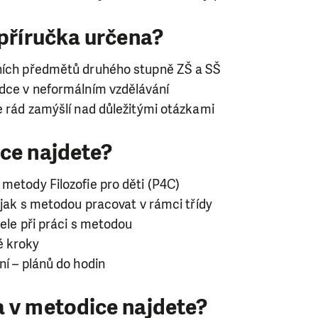
 příručka určena?
ních předmětů druhého stupně ZŠ a SŠ
odce v neformálním vzdělávání
e rád zamýšlí nad důležitými otázkami
ce najdete?
metody Filozofie pro děti (P4C)
, jak s metodou pracovat v rámci třídy
tele při práci s metodou
é kroky
ní – plánů do hodin
 v metodice najdete?