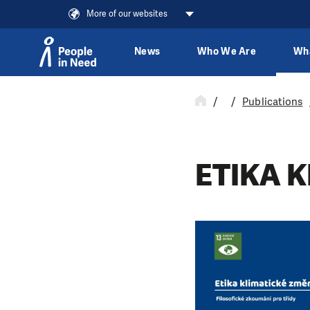
More of our websites
News
Who We Are
Wh
Skip to content
Publications
ETIKA 