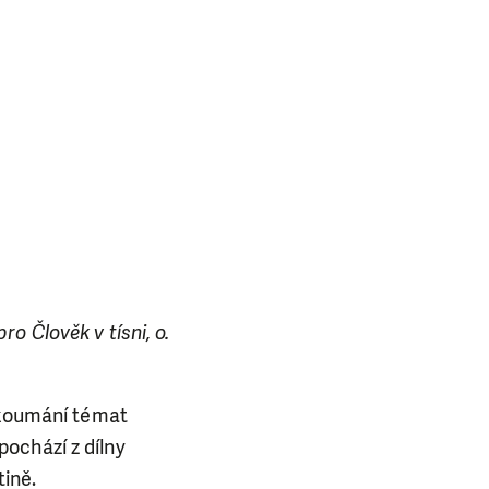
o Člověk v tísni, o.
 zkoumání témat
ochází z dílny
ině.