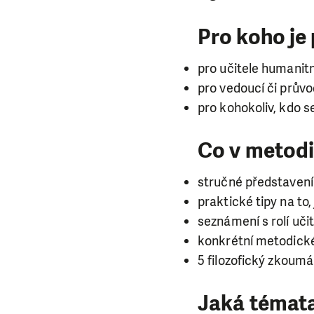
Pro koho je
pro učitele humanit
pro vedoucí či prův
pro kohokoliv, kdo s
Co v metodi
stručné představení 
praktické tipy na to
seznámení s rolí uči
konkrétní metodick
5 filozofický zkoumá
Jaká témata