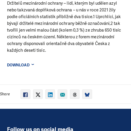
Držitelů mezinárodní ochrany – lidí, kterým byl udělen azyl
nebo takzvaná doplňková ochrana – u nás v roce 2021 žily
podle oficiálních statistik přibližně dva tisíce.1 Uprchlíci, jak
bývají držitelé mezinárodní ochrany běžně označováni,2 tak
tvořili jen velmi malou část (kolem 0,3 %) ze zhruba 650 tisíc
cizinců na českém území. Některou z forem mezinárodní
ochrany disponovali orientačně dva obyvatelé Česka z
každých deseti tisíc.
DOWNLOAD
Share
Follow us on social media