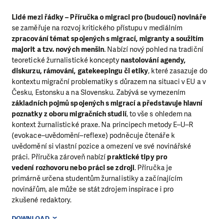
Lidé mezi řádky – Příručka o migraci pro (budoucí) novináře
se zaměřuje na rozvoj kritického přístupu v mediálním
zpracování témat spojených s migrací, migranty a soužitím
majorit a tzv. nových menšin
. Nabízí nový pohled na tradiční
teoretické žurnalistické koncepty
nastolování agendy,
diskurzu, rámování, gatekeepingu či etiky
, které zasazuje do
kontextu migrační problematiky s důrazem na situaci v EU a v
Česku, Estonsku a na Slovensku. Zabývá se vymezením
základních pojmů spojených s migrací a představuje hlavní
poznatky z oboru migračních studií
, to vše s ohledem na
kontext žurnalistické praxe. Na principech metody E–U–R
(evokace–uvědomění–reflexe) podněcuje čtenáře k
uvědomění si vlastní pozice a omezení ve své novinářské
práci. Příručka zároveň nabízí
praktické tipy pro
vedení rozhovoru nebo práci se zdroji
. Příručka je
primárně určena studentům žurnalistiky a začínajícím
novinářům, ale může se stát zdrojem inspirace i pro
zkušené redaktory.
DOWNLOAD